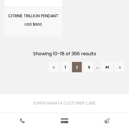
CITRINE TRILLION PENDANT
USD $
600
Sorted
Showing 10–18 of 366 results
by
…
1
2
3
41
latest
SUNITA NAHATA CUSTOMER CARE